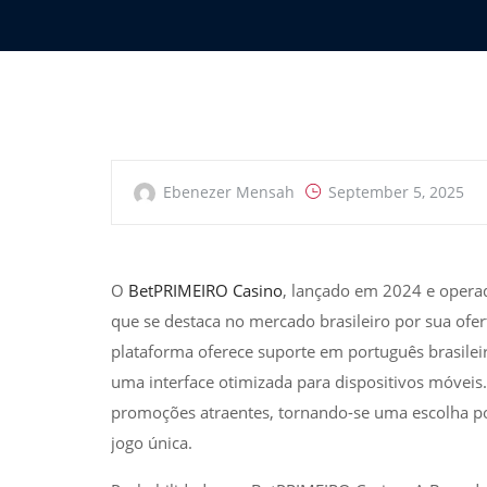
Ebenezer Mensah
September 5, 2025
O
BetPRIMEIRO Casino
, lançado em 2024 e opera
que se destaca no mercado brasileiro por sua ofer
plataforma oferece suporte em português brasile
uma interface otimizada para dispositivos móveis
promoções atraentes, tornando-se uma escolha p
jogo única.