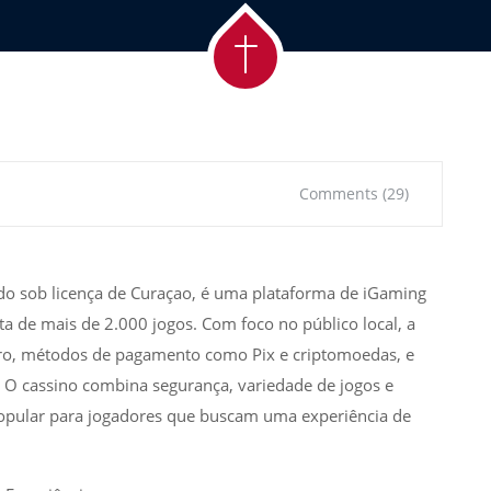
Comments (29)
do sob licença de Curaçao, é uma plataforma de iGaming
ta de mais de 2.000 jogos. Com foco no público local, a
iro, métodos de pagamento como Pix e criptomoedas, e
. O cassino combina segurança, variedade de jogos e
opular para jogadores que buscam uma experiência de