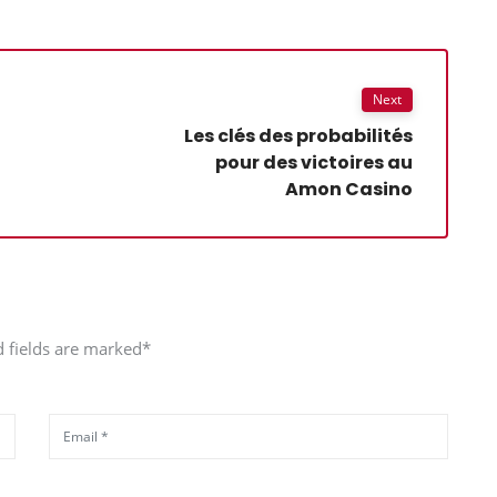
Next
Les clés des probabilités
pour des victoires au
Amon Casino
d fields are marked*