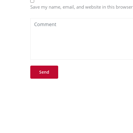
Save my name, email, and website in this browser