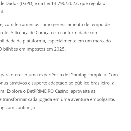
 de Dados (LGPD) e da Lei 14.790/2023, que regula o
l.
te, com ferramentas como gerenciamento de tempo de
role. A licença de Curaçao e a conformidade com
abilidade da plataforma, especialmente em um mercado
$20 bilhões em impostos em 2025.
 para oferecer uma experiência de iGaming completa. Com
nus atrativos e suporte adaptado ao público brasileiro, a
ra. Explore o BetPRIMEIRO Casino, aproveite as
e transformar cada jogada em uma aventura empolgante.
ing com confiança