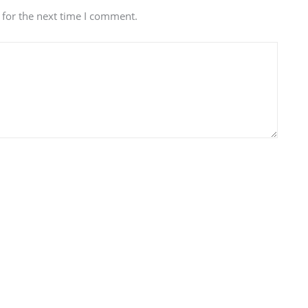
 for the next time I comment.