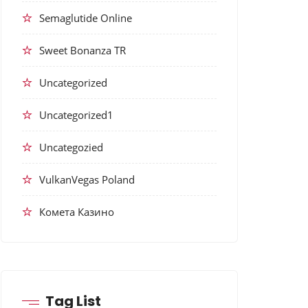
Semaglutide Online
Sweet Bonanza TR
Uncategorized
Uncategorized1
Uncategozied
VulkanVegas Poland
Комета Казино
Tag List