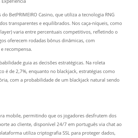
 Experiência
os do BetPRIMEIRO Casino, que utiliza a tecnologia RNG
os transparentes e equilibrados. Nos caça-níqueis, como
ayer) varia entre percentuais competitivos, refletindo o
jogos oferecem rodadas bônus dinâmicas, com
o e recompensa.
abilidade guia as decisões estratégicas. Na roleta
co é de 2,7%, enquanto no blackjack, estratégias como
ria, com a probabilidade de um blackjack natural sendo
ara mobile, permitindo que os jogadores desfrutem dos
orte ao cliente, disponível 24/7 em português via chat ao
plataforma utiliza criptografia SSL para proteger dados,