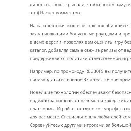
личность свою скрывали, чтобы потом замути
это)).Насчет комментов.
Наша коллекция включает как полюбившиеся 
захватывающими бонусными раундами и прог
в демо-версии, позволяя вам оценить игру б
каталог, добавляя самые свежие релизы от ве
придерживается политики ответственной игр
Например, по промокоду REG30FS вы получит
производится в течение 3х дней. Точное врем
Новейшие технол
огии
обеспечивают безопасн
надёжно защищены от взломов и хакерских ат
платформы. Играйте в казино со смартфона и
для вас месте. Специально для любителей ко
Соревнуйтесь с другими игроками за большой