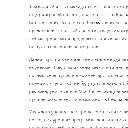
Там каждый день выкладывались видео котор
внутриигровой валюты, под конец сентября на
Вот это скорее всего и есть бл
изкая к
реальнос
предоставляет полный доступ к аккаунту и иг
любые проблемы и продолжить пользоваться 
не нужна повторная регистрация.
Данная крипта в сегодняшнем этапе не удалась
ноунеймы. Среди моих знакомых почти нет тех,
показал свою тупость в комментариях к этой
оценим их тупость.Я не буду цитировать, что
рекомендуем посетить Мостбет — официальный
лучшие развлечения и возможность безопасн
У каждого уровня свои привилегии, скидки, 
последних уровнях программы лояльности кл
оператору службы поддержки. Фриспины – б