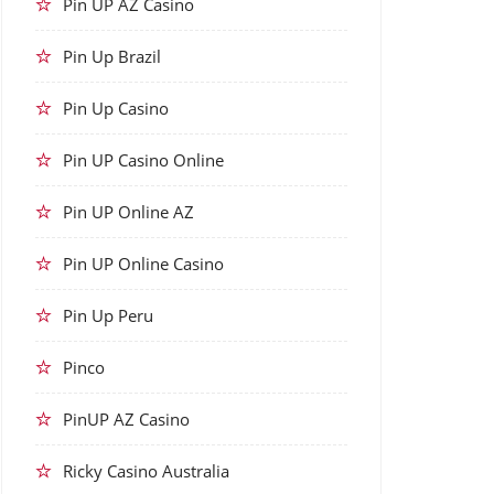
Pin UP AZ Casino
Pin Up Brazil
Pin Up Casino
Pin UP Casino Online
Pin UP Online AZ
Pin UP Online Casino
Pin Up Peru
Pinco
PinUP AZ Casino
Ricky Casino Australia