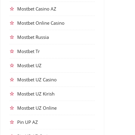
Mostbet Casino AZ
Mostbet Online Casino
Mostbet Russia
Mostbet Tr
Mostbet UZ
Mostbet UZ Casino
Mostbet UZ Kirish
Mostbet UZ Online
Pin UP AZ