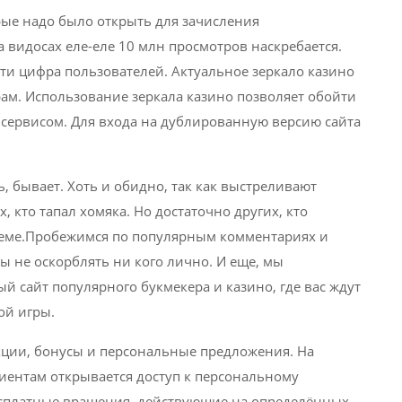
ые надо было открыть для зачисления
 видосах еле-еле 10 млн просмотров наскребается.
ти цифра пользователей. Актуальное зеркало казино
рам. Использование зеркала казино позволяет обойти
сервисом. Для входа на дублированную версию сайта
, бывает. Хоть и обидно, так как выстреливают
 кто тапал хомяка. Но достаточно других, кто
 теме.Пробежимся по популярным комментариях и
бы не оскорблять ни кого лично. И еще, мы
 сайт популярного букмекера и казино, где вас ждут
ой игры.
акции, бонусы и персональные предложения. На
иентам открывается доступ к персональному
есплатные вращения, действующие на определённых