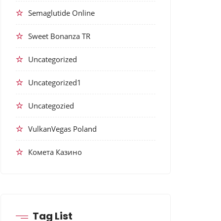
Semaglutide Online
Sweet Bonanza TR
Uncategorized
Uncategorized1
Uncategozied
VulkanVegas Poland
Комета Казино
Tag List