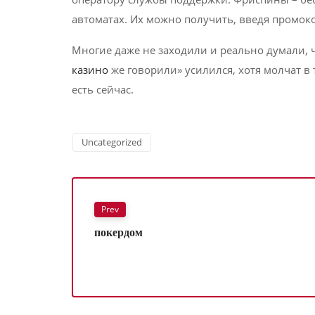
автоматах. Их можно получить, введя промок
Многие даже не заходили и реально думали, ч
казино
же говорили» усилился, хотя молчат в 
есть сейчас.
Uncategorized
Prev
покердом