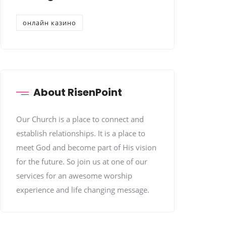
онлайн казино
About RisenPoint
Our Church is a place to connect and
establish relationships. It is a place to
meet God and become part of His vision
for the future. So join us at one of our
services for an awesome worship
experience and life changing message.