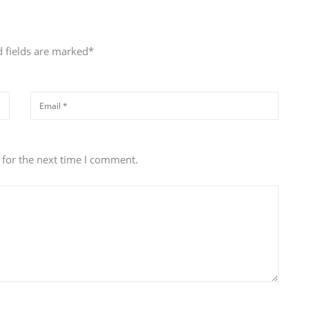
d fields are marked*
 for the next time I comment.