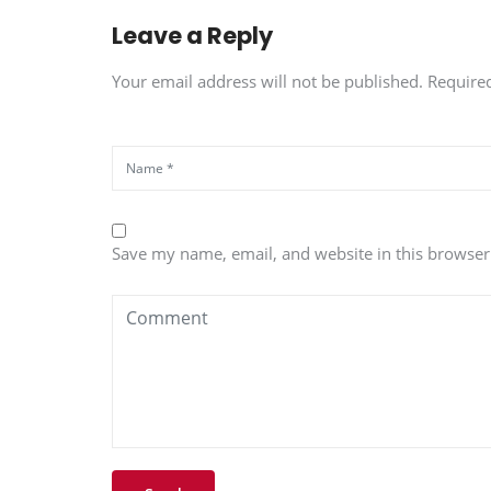
Leave a Reply
Your email address will not be published. Require
Save my name, email, and website in this browser