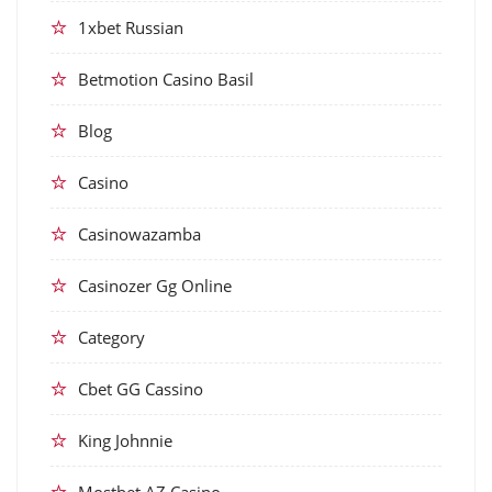
1xbet Russian
Betmotion Casino Basil
Blog
Casino
Casinowazamba
Casinozer Gg Online
Category
Cbet GG Cassino
King Johnnie