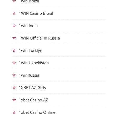
1win Brazil
1WIN Casino Brasil
1win India
1WIN Official In Russia
1win Turkiye
1win Uzbekistan
1winRussia
1XBET AZ Giriş
1xbet Casino AZ
1xbet Casino Online