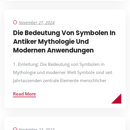
November 27, 2024
Die Bedeutung Von Symbolen In
Antiker Mythologie Und
Modernen Anwendungen
1. Einleitung: Die Bedeutung von Symbolen in
Mythologie und moderner Welt Symbole sind seit
Jahrtausenden zentrale Elemente menschlicher
Read More
November 24, 2024