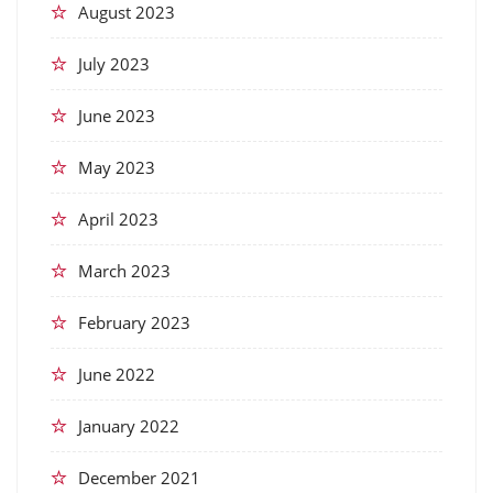
August 2023
July 2023
June 2023
May 2023
April 2023
March 2023
February 2023
June 2022
January 2022
December 2021