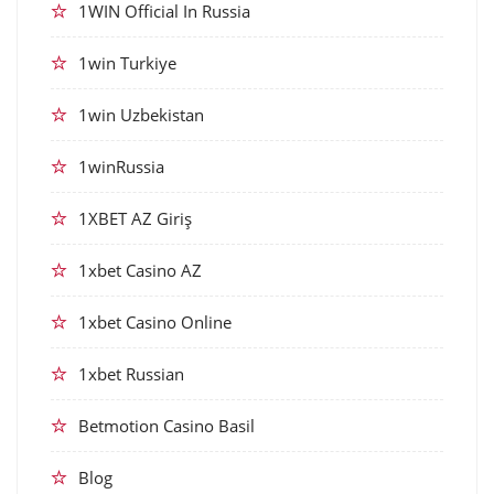
1WIN Official In Russia
1win Turkiye
1win Uzbekistan
1winRussia
1XBET AZ Giriş
1xbet Casino AZ
1xbet Casino Online
1xbet Russian
Betmotion Casino Basil
Blog