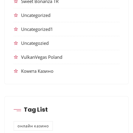
Sweet Bonanza TR
Uncategorized
Uncategorized1
Uncategozied
VulkanVegas Poland
Комета Казино
Tag List
онлайн казино