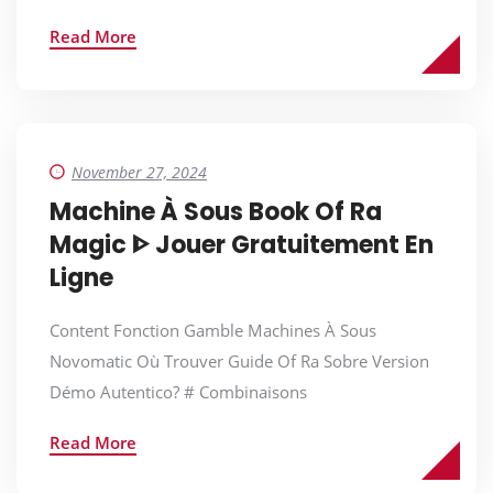
Read More
November 27, 2024
Machine À Sous Book Of Ra
Magic ᐈ Jouer Gratuitement En
Ligne
Content Fonction Gamble Machines À Sous
Novomatic Où Trouver Guide Of Ra Sobre Version
Démo Autentico? # Combinaisons
Read More