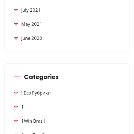
July 2021
May 2021
June 2020
Categories
! Без Рубрики
1
1Win Brasil