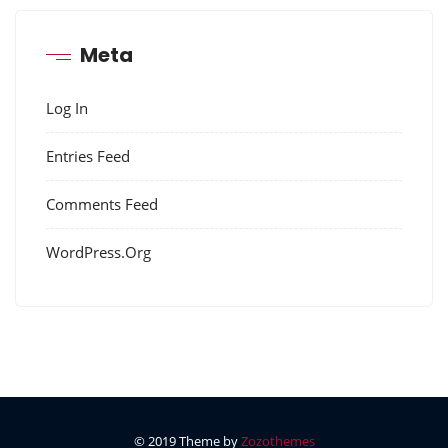
Meta
Log In
Entries Feed
Comments Feed
WordPress.org
© 2019 Theme by
Zozothemes