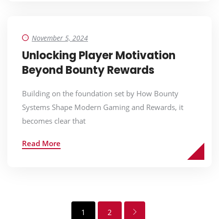
November 5, 2024
Unlocking Player Motivation
Beyond Bounty Rewards
Building on the foundation set by How Bounty
Systems Shape Modern Gaming and Rewards, it
becomes clear that
Read More
1
2