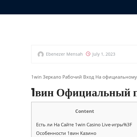
Ebenezer Mensah
July 1, 2023
1win Зеркало Рабочий Вход На официальном
1вин Официальный п
Content
Есть ли На Сайте 1win Casino Live-игры%3F
Особенности 1вин Казино