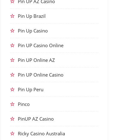
Pin UP AZ Casino
Pin Up Brazil
Pin Up Casino
Pin UP Casino Online
Pin UP Online AZ
Pin UP Online Casino
Pin Up Peru
Pinco
PinUP AZ Casino
Ricky Casino Australia