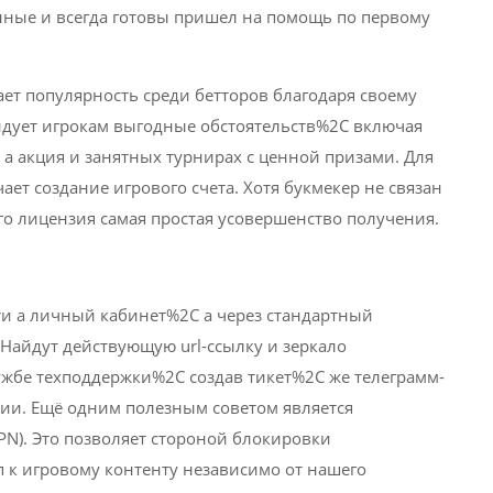
ые и всегда готовы пришел на помощь по первому
ает популярность среди бетторов благодаря своему
дует игрокам выгодные обстоятельств%2C включая
 акция и занятных турнирах с ценной призами. Для
ет создание игрового счета. Хотя букмекер не связан
о лицензия самая простая усовершенство получения.
и а личный кабинет%2C а через стандартный
 Найдут действующую url-ссылку и зеркало
ужбе техподдержки%2C создав тикет%2C же телеграмм-
ии. Ещё одним полезным советом является
PN). Это позволяет стороной блокировки
 к игровому контенту независимо от нашего