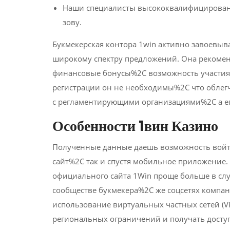
Наши специалисты высококвалифицированн
зову.
Букмекерская контора 1win активно завоевыв
широкому спектру предложений. Она рекомен
финансовые бонусы%2C возможность участия а
регистрации он не необходимы%2C что облегча
с регламентирующими организациями%2C а ег
Особенности 1вин Казино
Полученные данные даешь возможность войт
сайт%2C так и спустя мобильное приложение.
официального сайта 1Win проще больше в сл
сообществе букмекера%2C же соцсетях компан
использование виртуальных частных сетей (V
региональных ограничений и получать доступ