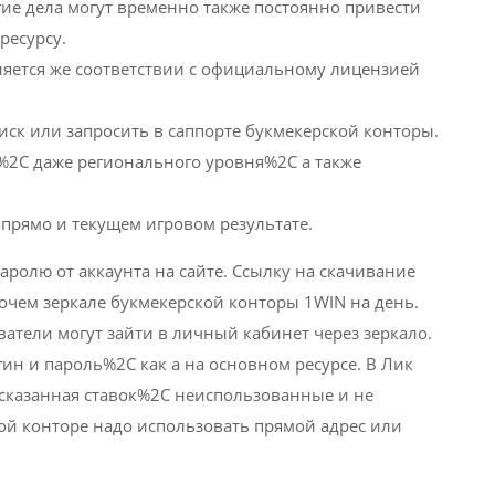
ие дела могут временно также постоянно привести
ресурсу.
ляется же соответствии с официальному лицензией
ск или запросить в саппорте букмекерской конторы.
2C даже регионального уровня%2C а также
 прямо и текущем игровом результате.
ролю от аккаунта на сайте. Ссылку на скачивание
очем зеркале букмекерской конторы 1WIN на день.
атели могут зайти в личный кабинет через зеркало.
гин и пароль%2C как а на основном ресурсе. В Лик
ссказанная ставок%2C неиспользованные и не
кой конторе надо использовать прямой адрес или