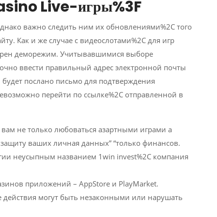
Casino Live-игры%3F
однако важно следить ним их обновлениями%2C того
айту. Как и же случае с видеослотами%2C для игр
трен деморежим. Учитывавшимися выборе
точно ввести правильный адрес электронной почты
м будет послано письмо для подтверждения
невозможно перейти по ссылке%2C отправленной в
 вам не только любоваться азартными играми а
защиту ваших личная данных” “только финансов.
гии неусыпным названием 1win invest%2C компания
зинов приложений – AppStore и PlayMarket.
е действия могут быть незаконными или нарушать