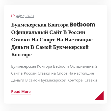
July 8, 2023
Букмекерская Контора Betboom
Официальный Сайт В России
Ставки На Спорт На Настоящие
Деньги В Самой Букмекерской
Конторе
Букмекерская Контора Betboom Официальный
Сайт в России Ставки на Спорт На настоящие
Деньги В самой Букмекерской Конторе! Ставки
Read More