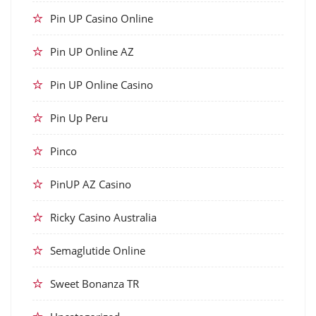
Pin UP Casino Online
Pin UP Online AZ
Pin UP Online Casino
Pin Up Peru
Pinco
PinUP AZ Casino
Ricky Casino Australia
Semaglutide Online
Sweet Bonanza TR