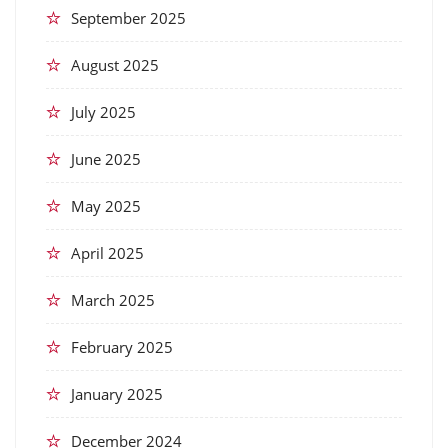
September 2025
August 2025
July 2025
June 2025
May 2025
April 2025
March 2025
February 2025
January 2025
December 2024