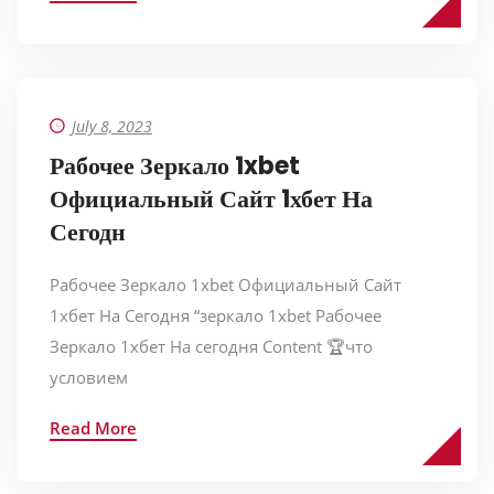
July 8, 2023
Рабочее Зеркало 1xbet
Официальный Сайт 1хбет На
Сегодн
Рабочее Зеркало 1xbet Официальный Сайт
1хбет На Сегодня “зеркало 1xbet Рабочее
Зеркало 1хбет На сегодня Content 🏆что
условием
Read More