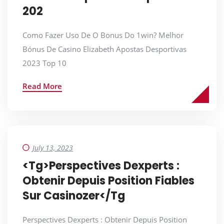
202
Como Fazer Uso De O Bonus Do 1win? Melhor
Bónus De Casino Elizabeth Apostas Desportivas
2023 Top 10
Read More
July 13, 2023
<tg>Perspectives Dexperts :
Obtenir Depuis Position Fiables
Sur Casinozer</tg
Perspectives Dexperts : Obtenir Depuis Position