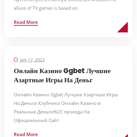
allure of TV games is based on
Read More
July 13, 2023
Онлайн Казино Ggbet Лучшие
Азартные Игры На Деньг
Онлайн Казино Ggbet Лучшие Азартные Игры
На Деньги Клубника Онлайн Казино в
Реальные Деньги%2C прохода На
Официальный Сайт
Read More