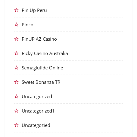
Pin Up Peru
Pinco
PinUP AZ Casino
Ricky Casino Australia
Semaglutide Online
Sweet Bonanza TR
Uncategorized
Uncategorized1
Uncategozied