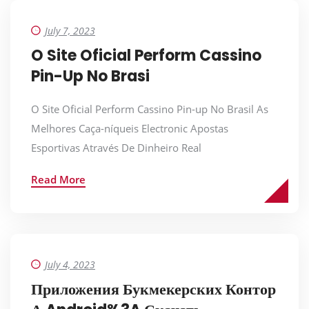
July 7, 2023
O Site Oficial Perform Cassino
Pin-Up No Brasi
O Site Oficial Perform Cassino Pin-up No Brasil As
Melhores Caça-níqueis Electronic Apostas
Esportivas Através De Dinheiro Real
Read More
July 4, 2023
Приложения Букмекерских Контор