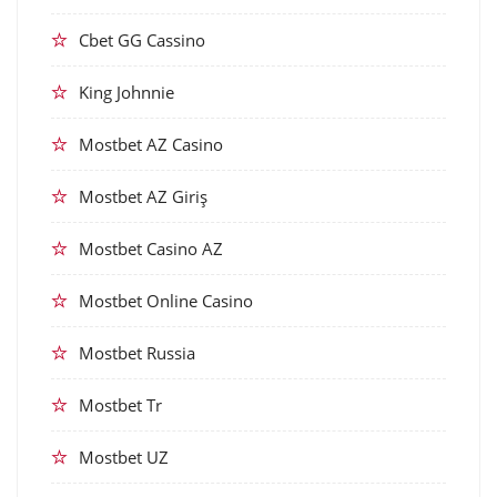
Cbet GG Cassino
King Johnnie
Mostbet AZ Casino
Mostbet AZ Giriş
Mostbet Casino AZ
Mostbet Online Casino
Mostbet Russia
Mostbet Tr
Mostbet UZ