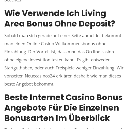
Wie Verwende Ich Living
Area Bonus Ohne Deposit?
Sobald man sich gerade auf einer Seite anmeldet bekommt
man einen Online Casino Willkommensbonus ohne
Einzahlung. Der Vorteil ist, dass man das On line casino
ohne eigene Investition testen kann. Es gibt entweder
Startguthaben, oder auch Freispiele weniger Einzahlung. Wir
vonseiten Neuecasinos24 erklären deshalb wie man dieses
beste Angebot bekommt.
Beste Internet Casino Bonus
Angebote Für Die Einzelnen
Bonusarten Im Überblick