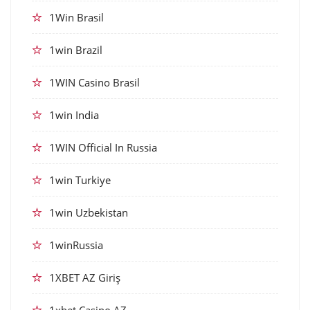
1Win Brasil
1win Brazil
1WIN Casino Brasil
1win India
1WIN Official In Russia
1win Turkiye
1win Uzbekistan
1winRussia
1XBET AZ Giriş