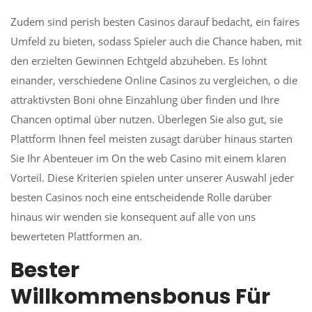
Zudem sind perish besten Casinos darauf bedacht, ein faires
Umfeld zu bieten, sodass Spieler auch die Chance haben, mit
den erzielten Gewinnen Echtgeld abzuheben. Es lohnt
einander, verschiedene Online Casinos zu vergleichen, o die
attraktivsten Boni ohne Einzahlung über finden und Ihre
Chancen optimal über nutzen. Überlegen Sie also gut, sie
Plattform Ihnen feel meisten zusagt darüber hinaus starten
Sie Ihr Abenteuer im On the web Casino mit einem klaren
Vorteil. Diese Kriterien spielen unter unserer Auswahl jeder
besten Casinos noch eine entscheidende Rolle darüber
hinaus wir wenden sie konsequent auf alle von uns
bewerteten Plattformen an.
Bester
Willkommensbonus Für