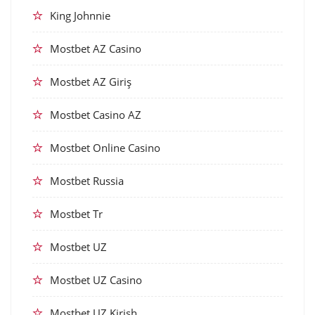
King Johnnie
Mostbet AZ Casino
Mostbet AZ Giriş
Mostbet Casino AZ
Mostbet Online Casino
Mostbet Russia
Mostbet Tr
Mostbet UZ
Mostbet UZ Casino
Mostbet UZ Kirish