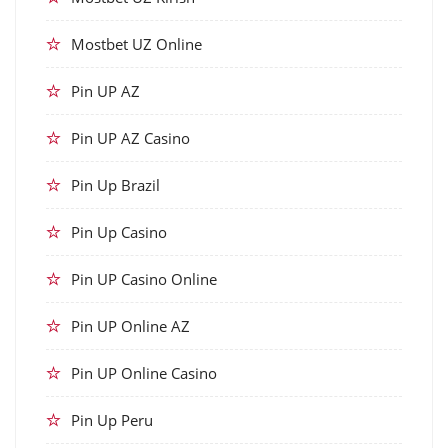
Mostbet UZ Online
Pin UP AZ
Pin UP AZ Casino
Pin Up Brazil
Pin Up Casino
Pin UP Casino Online
Pin UP Online AZ
Pin UP Online Casino
Pin Up Peru