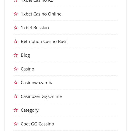
1xbet Casino AZ
1xbet Casino Online
1xbet Russian
Betmotion Casino Basil
Blog
Casino
Casinowazamba
Casinozer Gg Online
Category
Cbet GG Cassino