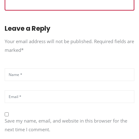
Leave a Reply
Your email address will not be published. Required fields are
marked*
Save my name, email, and website in this browser for the
next time I comment.