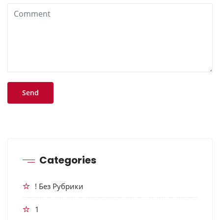
Categories
! Без Рубрики
1