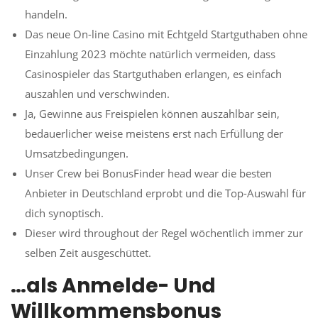
handeln.
Das neue On-line Casino mit Echtgeld Startguthaben ohne
Einzahlung 2023 möchte natürlich vermeiden, dass
Casinospieler das Startguthaben erlangen, es einfach
auszahlen und verschwinden.
Ja, Gewinne aus Freispielen können auszahlbar sein,
bedauerlicher weise meistens erst nach Erfüllung der
Umsatzbedingungen.
Unser Crew bei BonusFinder head wear die besten
Anbieter in Deutschland erprobt und die Top-Auswahl für
dich synoptisch.
Dieser wird throughout der Regel wöchentlich immer zur
selben Zeit ausgeschüttet.
…als Anmelde- Und
Willkommensbonus