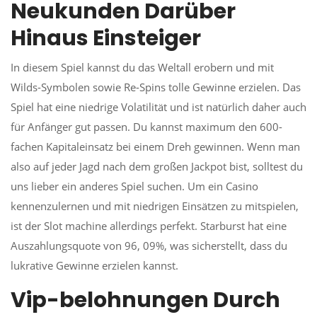
Neukunden Darüber
Hinaus Einsteiger
In diesem Spiel kannst du das Weltall erobern und mit
Wilds-Symbolen sowie Re-Spins tolle Gewinne erzielen. Das
Spiel hat eine niedrige Volatilität und ist natürlich daher auch
für Anfänger gut passen. Du kannst maximum den 600-
fachen Kapitaleinsatz bei einem Dreh gewinnen. Wenn man
also auf jeder Jagd nach dem großen Jackpot bist, solltest du
uns lieber ein anderes Spiel suchen. Um ein Casino
kennenzulernen und mit niedrigen Einsätzen zu mitspielen,
ist der Slot machine allerdings perfekt. Starburst hat eine
Auszahlungsquote von 96, 09%, was sicherstellt, dass du
lukrative Gewinne erzielen kannst.
Vip-belohnungen Durch