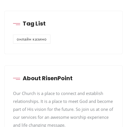
Tag List
онлайн казино
About RisenPoint
Our Church is a place to connect and establish
relationships. It is a place to meet God and become
part of His vision for the future. So join us at one of
our services for an awesome worship experience
and life changing message.