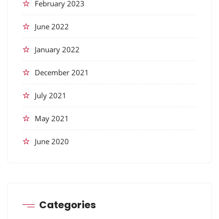
February 2023
June 2022
January 2022
December 2021
July 2021
May 2021
June 2020
Categories