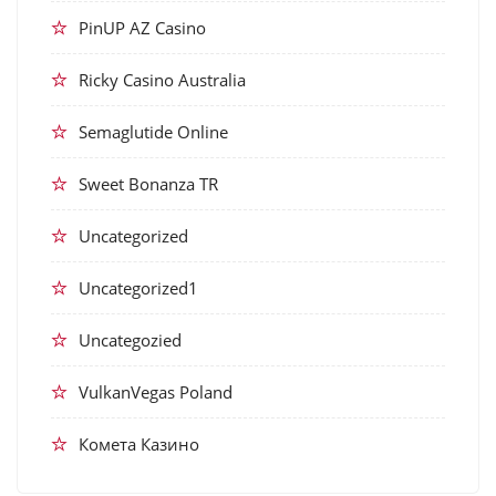
PinUP AZ Casino
Ricky Casino Australia
Semaglutide Online
Sweet Bonanza TR
Uncategorized
Uncategorized1
Uncategozied
VulkanVegas Poland
Комета Казино