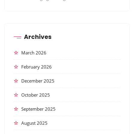
Archives
March 2026
February 2026
December 2025
October 2025
September 2025
August 2025