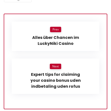
Prev
Alles über Chancen im
LuckyNiki Casino
Next
Expert tips for claiming
your casino bonus uden
indbetaling uden rofus