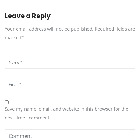
Leave a Reply
Your email address will not be published. Required fields are
marked*
Save my name, email, and website in this browser for the
next time I comment.