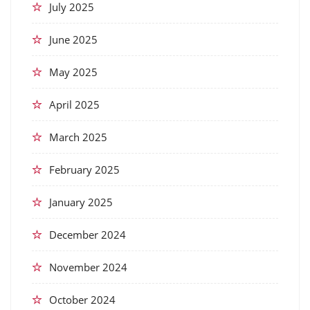
July 2025
June 2025
May 2025
April 2025
March 2025
February 2025
January 2025
December 2024
November 2024
October 2024