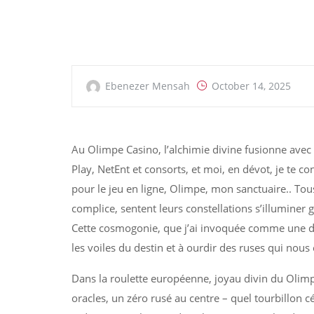
Ebenezer Mensah
October 14, 2025
Au Olimpe Casino, l’alchimie divine fusionne avec 
Play, NetEnt et consorts, et moi, en dévot, je te co
pour le jeu en ligne, Olimpe, mon sanctuaire.. Tou
complice, sentent leurs constellations s’illuminer gr
Cette cosmogonie, que j’ai invoquée comme une dée
les voiles du destin et à ourdir des ruses qui nous
Dans la roulette européenne, joyau divin du Olimp
oracles, un zéro rusé au centre – quel tourbillon cél