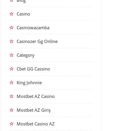
Blog
Casino
Casinowazamba
Casinozer Gg Online
Category
Cbet GG Cassino
King Johnnie
Mostbet AZ Casino
Mostbet AZ Giriş
Mostbet Casino AZ