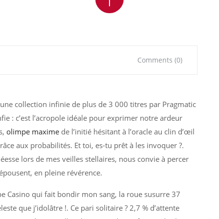
Comments (0)
une collection infinie de plus de 3 000 titres par Pragmatic
nfie : c’est l’acropole idéale pour exprimer notre ardeur
s,
olimpe maxime
de l’initié hésitant à l’oracle au clin d’œil
âce aux probabilités. Et toi, es-tu prêt à les invoquer ?.
sse lors de mes veilles stellaires, nous convie à percer
 épousent, en pleine révérence.
e Casino qui fait bondir mon sang, la roue susurre 37
este que j’idolâtre !. Ce pari solitaire ? 2,7 % d’attente