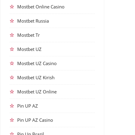
Mostbet Online Casino
Mostbet Russia
Mostbet Tr
Mostbet UZ
Mostbet UZ Casino
Mostbet UZ Kirish
Mostbet UZ Online
Pin UP AZ
Pin UP AZ Casino
Pin Up Brazil