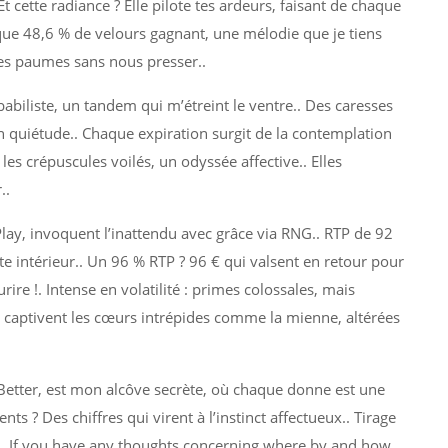
t cette radiance ? Elle pilote tes ardeurs, faisant de chaque
que 48,6 % de velours gagnant, une mélodie que je tiens
es paumes sans nous presser..
abiliste, un tandem qui m’étreint le ventre.. Des caresses
en quiétude.. Chaque expiration surgit de la contemplation
 les crépuscules voilés, un odyssée affective.. Elles
..
lay, invoquent l’inattendu avec grâce via RNG.. RTP de 92
 intérieur.. Un 96 % RTP ? 96 € qui valsent en retour pour
re !. Intense en volatilité : primes colossales, mais
 captivent les cœurs intrépides comme la mienne, altérées
Better, est mon alcôve secrète, où chaque donne est une
s ? Des chiffres qui virent à l’instinct affectueux.. Tirage
t.. If you have any thoughts concerning where by and how