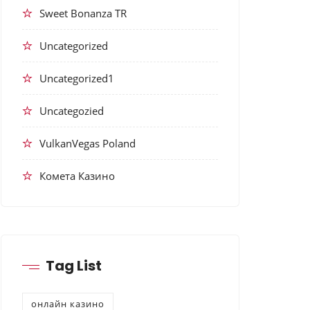
Sweet Bonanza TR
Uncategorized
Uncategorized1
Uncategozied
VulkanVegas Poland
Комета Казино
Tag List
онлайн казино