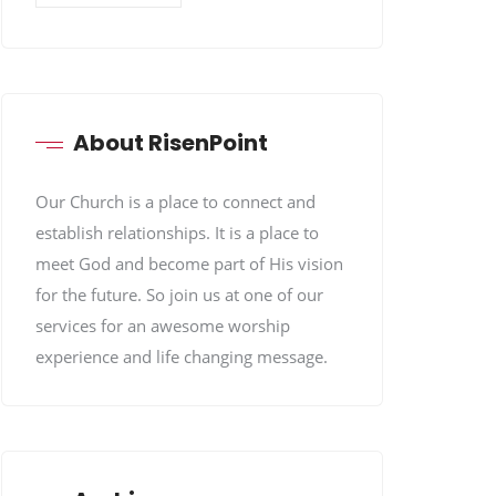
About RisenPoint
Our Church is a place to connect and
establish relationships. It is a place to
meet God and become part of His vision
for the future. So join us at one of our
services for an awesome worship
experience and life changing message.