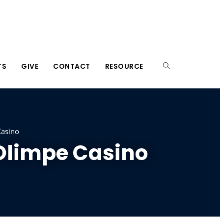
TS
GIVE
CONTACT
RESOURCE
Casino
 Olimpe Casino