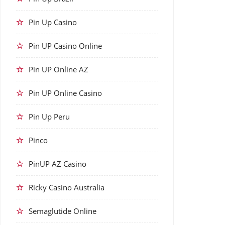
Pin Up Casino
Pin UP Casino Online
Pin UP Online AZ
Pin UP Online Casino
Pin Up Peru
Pinco
PinUP AZ Casino
Ricky Casino Australia
Semaglutide Online