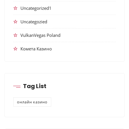
Uncategorized1
Uncategozied
VulkanVegas Poland
Комета Казино
Tag List
онлайн казино