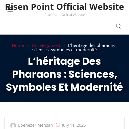
Risen Point Official Website
RisenPoint Official Website
Home
Uncategorized
L’héritage des pharaons :
sciences, symboles et modernité
L’héritage Des
Pharaons : Sciences,
Symboles Et Modernité
Ebenezer Mensah
July 11, 2025