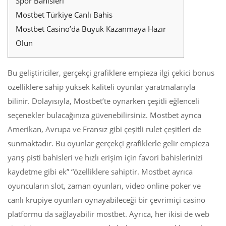
Spor Bahisleri
Mostbet Türkiye Canlı Bahis
Mostbet Casino’da Büyük Kazanmaya Hazır
Olun
Bu geliştiriciler, gerçekçi grafiklere empieza ilgi çekici bonus
özelliklere sahip yüksek kaliteli oyunlar yaratmalarıyla
bilinir. Dolayısıyla, Mostbet’te oynarken çeşitli eğlenceli
seçenekler bulacağınıza güvenebilirsiniz. Mostbet ayrıca
Amerikan, Avrupa ve Fransız gibi çeşitli rulet çeşitleri de
sunmaktadır. Bu oyunlar gerçekçi grafiklerle gelir empieza
yarış pisti bahisleri ve hızlı erişim için favori bahislerinizi
kaydetme gibi ek” “özelliklere sahiptir. Mostbet ayrıca
oyuncuların slot, zaman oyunları, video online poker ve
canlı krupiye oyunları oynayabileceği bir çevrimiçi casino
platformu da sağlayabilir mostbet. Ayrıca, her ikisi de web