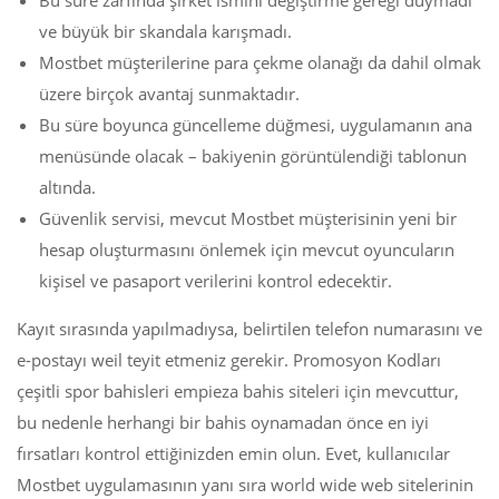
Bu süre zarfında şirket ismini değiştirme gereği duymadı
ve büyük bir skandala karışmadı.
Mostbet müşterilerine para çekme olanağı da dahil olmak
üzere birçok avantaj sunmaktadır.
Bu süre boyunca güncelleme düğmesi, uygulamanın ana
menüsünde olacak – bakiyenin görüntülendiği tablonun
altında.
Güvenlik servisi, mevcut Mostbet müşterisinin yeni bir
hesap oluşturmasını önlemek için mevcut oyuncuların
kişisel ve pasaport verilerini kontrol edecektir.
Kayıt sırasında yapılmadıysa, belirtilen telefon numarasını ve
e-postayı weil teyit etmeniz gerekir. Promosyon Kodları
çeşitli spor bahisleri empieza bahis siteleri için mevcuttur,
bu nedenle herhangi bir bahis oynamadan önce en iyi
fırsatları kontrol ettiğinizden emin olun. Evet, kullanıcılar
Mostbet uygulamasının yanı sıra world wide web sitelerinin