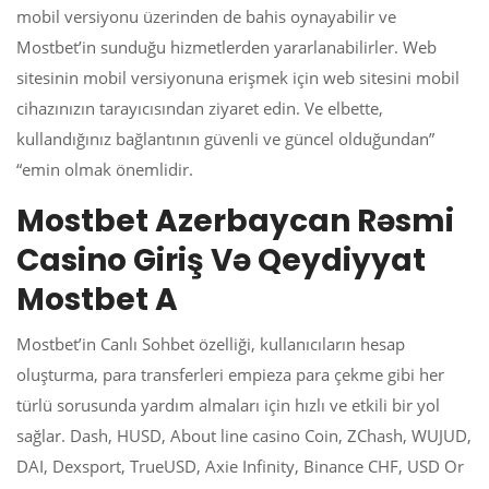
mobil versiyonu üzerinden de bahis oynayabilir ve
Mostbet’in sunduğu hizmetlerden yararlanabilirler. Web
sitesinin mobil versiyonuna erişmek için web sitesini mobil
cihazınızın tarayıcısından ziyaret edin. Ve elbette,
kullandığınız bağlantının güvenli ve güncel olduğundan”
“emin olmak önemlidir.
Mostbet Azerbaycan Rəsmi
Casino Giriş Və Qeydiyyat
Mostbet A
Mostbet’in Canlı Sohbet özelliği, kullanıcıların hesap
oluşturma, para transferleri empieza para çekme gibi her
türlü sorusunda yardım almaları için hızlı ve etkili bir yol
sağlar. Dash, HUSD, About line casino Coin, ZChash, WUJUD,
DAI, Dexsport, TrueUSD, Axie Infinity, Binance CHF, USD Or