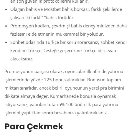
en son güvenlik protokollerini kullanır.
Olağan bahis ve Mostbet bahis borsası, farklı şekillerde
çalışan iki farklı” “bahis türüdür.
Promosyon kodları, çevrimiçi bahis deneyiminizden daha
fazlasını elde etmenin mükemmel bir yoludur.
Sohbet odasında Türkçe bir soru sorarsanız, sohbet kendi
kendine Türkçe Desteğe geçecek ve Türkçe bir cevap
alacaksınız.
Promosyonun parçası olarak, oyuncular ilk afin de yatırma
işlemlerinde yüzde 125 bonus alacaklar. Bonusun toplam
miktarı sınırlıdır, ancak belirli oyuncunun yerel pra birimini
dikkate almaya değer. Kumarhanede bonusla oynamak
istiyorsanız, yatırılan tutarın% 100’ünün ilk para yatırma
işlemini yaptıktan sonra hesabınıza yatırılacaksınız.
Para Çekmek