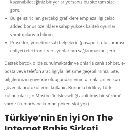
kazanabileceğiniz bir yer arıyorsanız bu site tam size
göre.
Bu geliştiriciler, gerçekçi grafiklere empieza ilgi çekici
added bonus özelliklere sahip yüksek kaliteli oyunlar
yaratmalarıyla bilinir.
Prosedür, yönetime sah belgelerin (pasaport, uluslararası
ehliyet) elektronik versiyonlarının sağlanmasını içerir.
Destek birçok dilde sunulmaktadır ve onlarla canlı sohbet, e-
posta veya telefon aracılığıyla iletişime geçebilirsiniz. Site,
bilgilerinizin güvende olduğundan emin olmak için en son
güvenlik protokollerini kullanır. Bununla birlikte, Türk
kullanıcılar için Mostbet’in işlevselliği azaltılmış bir sürümü
vardır (kumarhane kumar, poker, slot yok).
Türkiye’nin En İyi On The
Internet Bahis Şirketi