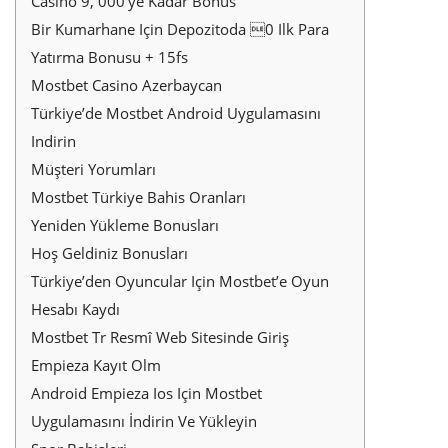
Casino 9, 000’ye Kadar Bonus
Bir Kumarhane Için Depozitoda 0 Ilk Para
Yatırma Bonusu + 15fs
Mostbet Casino Azerbaycan
Türkiye’de Mostbet Android Uygulamasını
Indirin
Müşteri Yorumları
Mostbet Türkiye Bahis Oranları
Yeniden Yükleme Bonusları
Hoş Geldiniz Bonusları
Türkiye’den Oyuncular Için Mostbet’e Oyun
Hesabı Kaydı
Mostbet Tr Resmî Web Sitesinde Giriş
Empieza Kayıt Olm
Android Empieza Ios Için Mostbet
Uygulamasını İndirin Ve Yükleyin