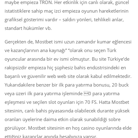
maybe empieza TRON. Her etkinlik için canlı olarak, güncel
istatistiklere sahip maç izci empieza oyunun hareketlerinin
grafiksel gösterimi vardır – saldırı yönleri, tehlikeli anlar,
standart hükümler vb.
Gerçekten de, Mostbet ismi uzun zamandır kumar eğlencesi
ve kazançlarının ana kaynağı” “olarak onu seçen Türk
oyuncular arasında bir ev ismi olmuştur. Bu site Türkiye’de
rakipsizdir empieza hiç şüphesiz bahis endüstrisindeki en
başarılı ve güvenilir web web site olarak kabul edilmektedir.
Yukarıdakilere benzer bir ilk para yatırma bonusu, 20 buck
veya üzeri ilk para yatırma işleminde 0 para yatırma
eşleşmesi ve seçilen slot oyunları için 70 FS. Hatta Mostbet
sitesinin, canlı bahis piyasasında olabilecek durante yüksek
oranları üyelerine daima etkin olarak sunabildiği sobre
görülüyor. Mostbet sitesinin en hoş casino oyunlarında elde
ettiğiniz kazançlar anında hesabınıza yansır.