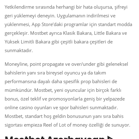
Yetkilendirme sırasında herhangi bir hata oluşursa, şifreyi
geri yüklemeyi deneyin. Uygulamanın indirilmesi ve
yüklenmesi, App Store’daki programlar için standart modda
gerçekleşir. Mostbet ayrıca Klasik Bakara, Little Bakara ve
Yüksek Limitli Bakara gibi çeşitli bakara çeşitleri de
sunmaktadır.
Moneyline, point propagate ve over/under gibi geleneksel
bahislerin yanı sıra bireysel oyuncu ya da takım
performansına dayalı daha spesifik prop bahisleri de
mümkündür. Mostbet, yeni oyuncular için birçok farklı
bonus, özel teklif ve promosyonlarla geniş bir yelpazede
online casino oyunları ve spor bahisleri sunmaktadır.
Mostbet, standart hoş geldin bonusunun yanı sıra bahis
sigortası empieza Reel of Lot of money özelliği de sunuyor.