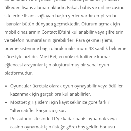
ülkeden lisans alamamaktadır. Fakat, bahis ve online casino
sitelerine lisans sağlayan başka yerler vardır empieza bu
lisanslar bütün dünyada geçmektedir. Oturum açmak için
mobil cihazlarının Contact ID’sini kullanabilir veya şifrelerini
ve telefon numaralarını girebilirler. Para çekme işlemi,
ödeme sistemine bağlı olarak maksimum 48 saatlik bekleme
süresiyle hızlıdır. MostBet, en yüksek kalitede kumar
eğlencesi arayanlar için oluşturulmuş bir sanal oyun
platformudur.
Oyuncular ücretsiz olarak oyun oynayabilir veya ödüller
kazanmak için gerçek pra kullanabilirler.
Mostbet giriş işlemi için kayıt şeklinize göre farklı”
“alternatifler karşınıza çıkar.
Possuindo sitesinde TL’ye kadar bahis oynamak veya
casino oynamak için (isteğe göre) hoş geldin bonusu