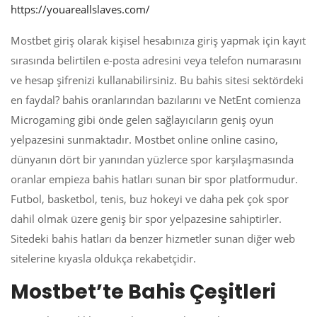
https://youareallslaves.com/
Mostbet giriş olarak kişisel hesabınıza giriş yapmak için kayıt
sırasında belirtilen e-posta adresini veya telefon numarasını
ve hesap şifrenizi kullanabilirsiniz. Bu bahis sitesi sektördeki
en faydal? bahis oranlarından bazılarını ve NetEnt comienza
Microgaming gibi önde gelen sağlayıcıların geniş oyun
yelpazesini sunmaktadır. Mostbet online online casino,
dünyanın dört bir yanından yüzlerce spor karşılaşmasında
oranlar empieza bahis hatları sunan bir spor platformudur.
Futbol, basketbol, tenis, buz hokeyi ve daha pek çok spor
dahil olmak üzere geniş bir spor yelpazesine sahiptirler.
Sitedeki bahis hatları da benzer hizmetler sunan diğer web
sitelerine kıyasla oldukça rekabetçidir.
Mostbet’te Bahis Çeşitleri