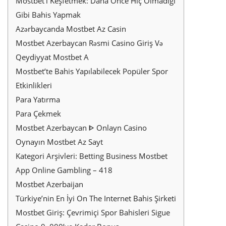
Mostbet’i Keşfetmek: Daha Önce Hiç Olmadığı
Gibi Bahis Yapmak
Azərbaycanda Mostbet Az Casin
Mostbet Azerbaycan Rəsmi Casino Giriş Və
Qeydiyyat Mostbet A
Mostbet’te Bahis Yapılabilecek Popüler Spor
Etkinlikleri
Para Yatırma
Para Çekmek
Mostbet Azerbaycan ᐈ Onlayn Casino
Oynayın Mostbet Az Sayt
Kategori Arşivleri: Betting Business Mostbet
App Online Gambling – 418
Mostbet Azerbaijan
Türkiye’nin En İyi On The Internet Bahis Şirketi
Mostbet Giriş: Çevrimiçi Spor Bahisleri Sigue