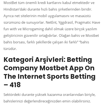
MostBet tüm önemli kredi kartlarını kabul etmektedir ve
Hindistan’daki durante hızlı bahis şirketlerinden biridir.
Ayrıca net sitelerinin mobil uygulamasını ve masaüstü
sürümünü de sunuyorlar. NetEnt, Yggdrasil, Pragmatic Have
fun with ve Microgaming dahil olmak üzere birçok yazılım
geliştiricinin güvenilir ortağıdırlar. Olağan bahis ve Mostbet
bahis borsası, farklı şekillerde çalışan iki farklı” “bahis
türüdür.
Kategori Arşivleri: Betting
Company Mostbet App On
The Internet Sports Betting
– 418
Sektördeki durante yüksek kazanma oranlarından biriyle,
bahislerinizi değerlendireceğinizden emin olabilirsiniz.