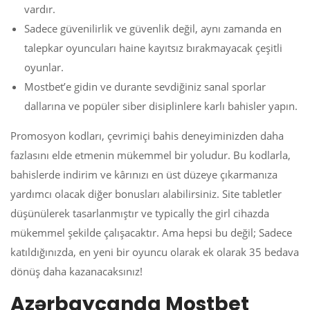
vardır.
Sadece güvenilirlik ve güvenlik değil, aynı zamanda en
talepkar oyuncuları haine kayıtsız bırakmayacak çeşitli
oyunlar.
Mostbet’e gidin ve durante sevdiğiniz sanal sporlar
dallarına ve popüler siber disiplinlere karlı bahisler yapın.
Promosyon kodları, çevrimiçi bahis deneyiminizden daha
fazlasını elde etmenin mükemmel bir yoludur. Bu kodlarla,
bahislerde indirim ve kârınızı en üst düzeye çıkarmanıza
yardımcı olacak diğer bonusları alabilirsiniz. Site tabletler
düşünülerek tasarlanmıştır ve typically the girl cihazda
mükemmel şekilde çalışacaktır. Ama hepsi bu değil; Sadece
katıldığınızda, en yeni bir oyuncu olarak ek olarak 35 bedava
dönüş daha kazanacaksınız!
Azərbaycanda Mostbet