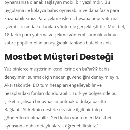
oynamanıza olanak sağlayan mobil bir yazılımdır. Bu
uygulama ile kolayca bahis oynayabilir ve daha fazla para
kazanabilirsiniz. Para çekme işlemi, hesaba pour yatırma
işlemi sırasında kullanılan yöntemle gerçekleştirilir. Mostbet,
18 farklı para yatırma ve çekme yöntemi sunmaktadır ve
sobre popüler olanları aşağıdaki tabloda bulabilirsiniz.
Mostbet Müşteri Desteği
Yüz binlerce müşterinin kendilerine en ba?ar?l? bahis
deneyimini sunmak için neden güvendiğini deneyimleyin.
Aksi takdirde, BO tüm hesapları engelleyebilir ve
hesaplardaki fonları dondurabilir. Türkiye bölgesinde bu
şirketin çalışan bir aynasını bulmak oldukça basittir.
Bağlantı, Şirketinin destek servisine ilgili bir talep
gönderilerek alınabilir. Geri kalan yöntemleri Mostbet
aynasında daha detaylı olarak öğrenebilirsiniz.”