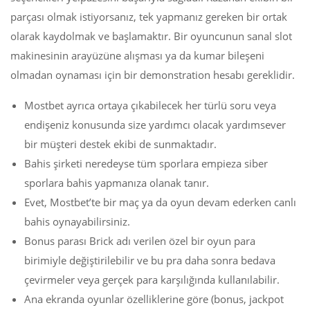
parçası olmak istiyorsanız, tek yapmanız gereken bir ortak
olarak kaydolmak ve başlamaktır. Bir oyuncunun sanal slot
makinesinin arayüzüne alışması ya da kumar bileşeni
olmadan oynaması için bir demonstration hesabı gereklidir.
Mostbet ayrıca ortaya çıkabilecek her türlü soru veya
endişeniz konusunda size yardımcı olacak yardımsever
bir müşteri destek ekibi de sunmaktadır.
Bahis şirketi neredeyse tüm sporlara empieza siber
sporlara bahis yapmanıza olanak tanır.
Evet, Mostbet’te bir maç ya da oyun devam ederken canlı
bahis oynayabilirsiniz.
Bonus parası Brick adı verilen özel bir oyun para
birimiyle değiştirilebilir ve bu pra daha sonra bedava
çevirmeler veya gerçek para karşılığında kullanılabilir.
Ana ekranda oyunlar özelliklerine göre (bonus, jackpot