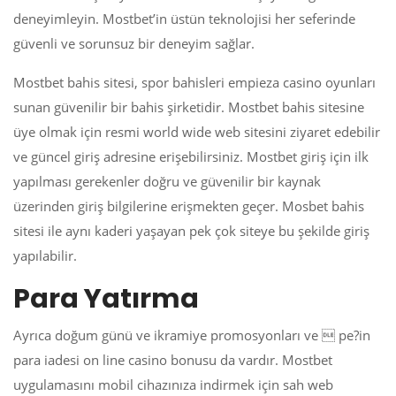
deneyimleyin. Mostbet’in üstün teknolojisi her seferinde
güvenli ve sorunsuz bir deneyim sağlar.
Mostbet bahis sitesi, spor bahisleri empieza casino oyunları
sunan güvenilir bir bahis şirketidir. Mostbet bahis sitesine
üye olmak için resmi world wide web sitesini ziyaret edebilir
ve güncel giriş adresine erişebilirsiniz. Mostbet giriş için ilk
yapılması gerekenler doğru ve güvenilir bir kaynak
üzerinden giriş bilgilerine erişmekten geçer. Mosbet bahis
sitesi ile aynı kaderi yaşayan pek çok siteye bu şekilde giriş
yapılabilir.
Para Yatırma
Ayrıca doğum günü ve ikramiye promosyonları ve  pe?in
para iadesi on line casino bonusu da vardır. Mostbet
uygulamasını mobil cihazınıza indirmek için sah web