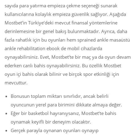
sayıda para yatırma empieza çekme seçeneği sunarak
kullanıcılarına kolaylık empieza güvenlik sağlıyor. Aşağıda
Mostbet’in Türkiye’deki mevcut finansal yöntemlerine
derinlemesine bir genel bakış bulunmaktadır. Ayrıca, daha
fazla rahatlık için bu oyunları hem sprained ankle masaüstü
ankle rehabilitation ebook de mobil cihazlarda
oynayabilirsiniz. Evet, Mostbet’te bir maç ya da oyun devam
ederken canlı bahis oynayabilirsiniz. Bu özellik Mostbet
oyun içi bahis olarak bilinir ve birçok spor etkinliği için
mevcuttur.
Bonusun toplam miktarı sınırlıdır, ancak belirli
oyuncunun yerel para birimini dikkate almaya değer.
Eğer bir basketbol hayranıysanız, Mostbet’te bahis
oynamak keyifli bir deneyim olacaktır.
Gerçek parayla oynanan oyunları oynayıp