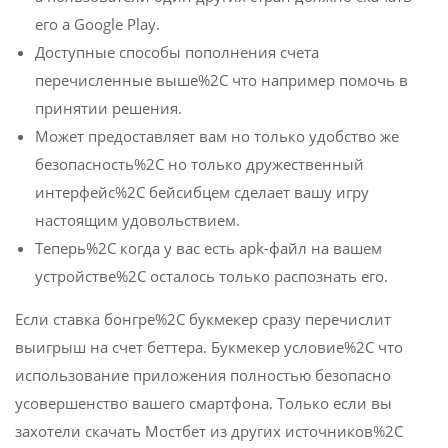
его а Google Play.
Доступные способы пополнения счета
перечисленные выше%2C что например помочь в
принятии решения.
Может предоставляет вам но только удобство же
безопасность%2C но только дружественный
интерфейс%2C бейсибцем сделает вашу игру
настоящим удовольствием.
Теперь%2C когда у вас есть apk-файл на вашем
устройстве%2C осталось только распознать его.
Если ставка бонгре%2C букмекер сразу перечислит
выигрыш на счет беттера. Букмекер условие%2C что
использование приложения полностью безопасно
усовершенство вашего смартфона. Только если вы
захотели скачать Мостбет из других источников%2C