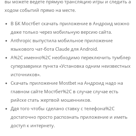
вы можете ведете прямую трансляцию игры и следить а
ходом событий прямо на месте.
В БК Мостбет скачать приложение в Андроид можно
даже только через мобильную версию сайта.
Anthropic выпустила мобильное приложение
языкового чат-бота Claude для Android.
А%2C именно%2C необходимо переключить тумблер
суперзаврики пункта «Установка одним неизвестных
источников».
Скачать приложение Mostbet на Андроид надо на
главном сайте Мостбет%2C в случае случае есть
рийске стать жертвой мошенников.
Ддя того чтобы сделано ставку с телефона%2C
достаточно просто распознать приложение и иметь
доступ к интернету.