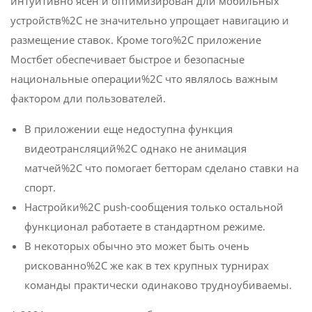
интуитивно ясен и оптимизирован дли мобильных
устройств%2C не значительно упрощает навигацию и
размещение ставок. Кроме того%2C приложение
Мостбет обеспечивает быстрое и безопасные
национальные операции%2C что являлось важным
фактором дли пользователей.
В приложении еще недоступна функция
видеотрансляций%2C однако не анимация
матчей%2C что помогает бетторам сделано ставки на
спорт.
Настройки%2C push-сообщения только остальной
функционал работаете в стандартном режиме.
В некоторых обычно это может быть очень
рискованно%2C же как в тех крупных турнирах
команды практически одинаково трудноубиваемы.