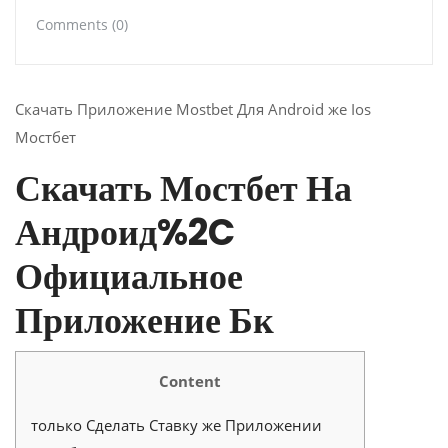
Comments (0)
Скачать Приложение Mostbet Для Android же Ios
Мостбет
Скачать Мостбет На
Андроид%2C
Официальное
Приложение Бк
Content
только Сделать Ставку же Приложении