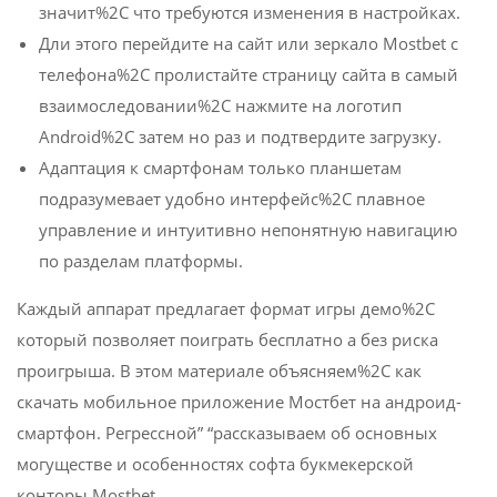
значит%2C что требуются изменения в настройках.
Дли этого перейдите на сайт или зеркало Mostbet с
телефона%2C пролистайте страницу сайта в самый
взаимоследовании%2C нажмите на логотип
Android%2C затем но раз и подтвердите загрузку.
Адаптация к смартфонам только планшетам
подразумевает удобно интерфейс%2C плавное
управление и интуитивно непонятную навигацию
по разделам платформы.
Каждый аппарат предлагает формат игры демо%2C
который позволяет поиграть бесплатно а без риска
проигрыша. В этом материале объясняем%2C как
скачать мобильное приложение Мостбет на андроид-
смартфон. Регрессной” “рассказываем об основных
могуществе и особенностях софта букмекерской
конторы Mostbet.