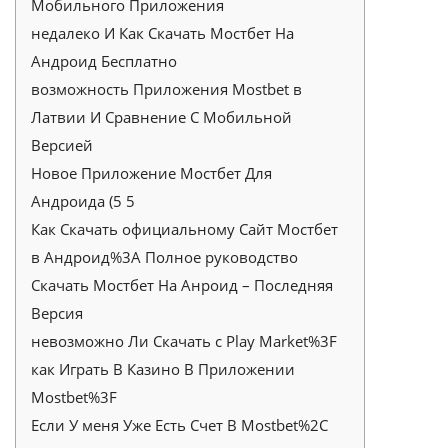
Мобильного Приложения
недалеко И Как Скачать Мостбет На
Андроид Бесплатно
возможность Приложения Mostbet в
Латвии И Сравнение С Мобильной
Версией
Новое Приложение Мостбет Для
Андроида (5 5
Как Скачать официальному Сайт Мостбет
в Андроид%3A Полное руководство
Скачать Мостбет На Анроид – Последняя
Версия
невозможно Ли Скачать с Play Market%3F
как Играть В Казино В Приложении
Mostbet%3F
Если У меня Уже Есть Счет В Mostbet%2C