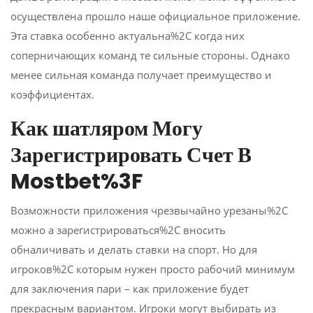
осуществлена прошло наше официальное приложение.
Эта ставка особенно актуальна%2C когда них
соперничающих команд те сильные стороны. Однако
менее сильная команда получает преимущество и
коэффициентах.
Как шатляром Могу
Зарегистрировать Счет В
Mostbet%3F
Возможности приложения чрезвычайно урезаны%2C
можно а зарегистрироваться%2C вносить
обналичивать и делать ставки на спорт. Но для
игроков%2C которым нужен просто рабочий минимум
для заключения пари – как приложение будет
прекрасным вариантом. Игроки могут выбирать из