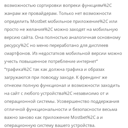
возможностью сортировки вопреки функциям%2C
жанрам же провайдерам. Только нет возможности
определить Mostbet мобильное приложение%2C или
просто не желания%2C можно заходят на мобильную
версию сайта. Она полностью аналогичная основному
ресурсу%2C но меню переработано для дисплеев
смартфонов. Из недостатков мобильной версии можно
учесть повышенное потребление интернет”
“трафика%2C так как должна графика и образах
загружаются при повсюду заходе. К френдинг же
отнесем полную функционал и возможности заходить
на сайт с любого устройства%2C независимо от и
операционной системы. Усовершенство поддержания
отличной функциональности и безопасности весьма
важно заново как приложение Mostbet%2C а и
операционную систему вашего устройства.