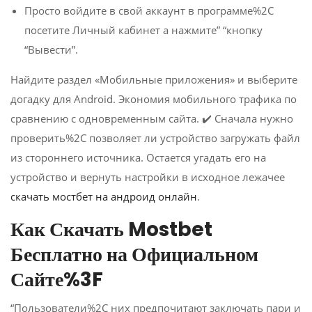
Просто войдите в свой аккаунт в программе%2C
посетите Личный кабинет а нажмите” “кнопку
“Вывести”.
Найдите раздел «Мобильные приложения» и выберите
догадку для Android. Экономия мобильного трафика по
сравнению с одновременным сайта. ✔️ Сначала нужно
проверить%2C позволяет ли устройство загружать файл
из стороннего источника. Остается угадать его на
устройство и вернуть настройки в исходное лежачее
скачать мостбет на андроид онлайн
.
Как Скачать Mostbet
Бесплатно на Официальном
Сайте%3F
“Пользователи%2C них предпочитают заключать пари и