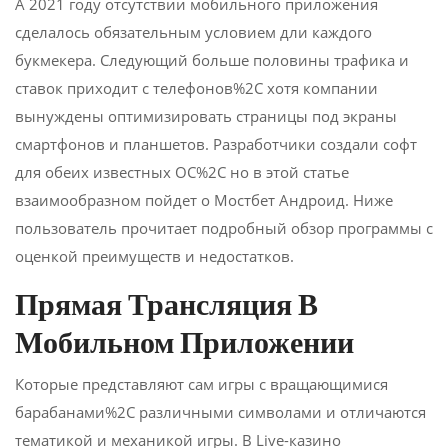
А 2021 году отсутствии мобильного приложения
сделалось обязательным условием дли каждого
букмекера. Следующий больше половины трафика и
ставок приходит с телефонов%2C хотя компании
вынуждены оптимизировать страницы под экраны
смартфонов и планшетов. Разработчики создали софт
для обеих известных ОС%2C но в этой статье
взаимообразном пойдет о Мостбет Андроид. Ниже
пользователь прочитает подробный обзор программы с
оценкой преимуществ и недостатков.
Прямая Трансляция В
Мобильном Приложении
Которые представляют сам игры с вращающимися
барабанами%2C различными символами и отличаются
тематикой и механикой игры. В Live-казино