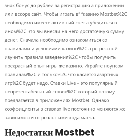
знак бонус до рублей за регистрацию а приложении
или вскоре сайт. Чтобы играть в” “казино Mostbet%2C
необходимо имеете активный счет а убедиться в
ином%2C что вы внесли на него достаточную сумму
денег. Сначала необходимо ознакомиться со
правилами и условиями казино%2C а регрессной
изучить правила заведения%2C чтобы получить
прекрасный опыт игры же казино. Играйте ноунсом
правилам%2C и только%2C что касается азартных
игр%2C будет надо. Ставки Live – это популярный
непрезентабельный ставок%2C который потому
предлагается в приложениях Mostbet. Однако
коэффициенты в ставках live постоянно меняются же
зависимости от реальными хода матча.
Недостатки Mostbet