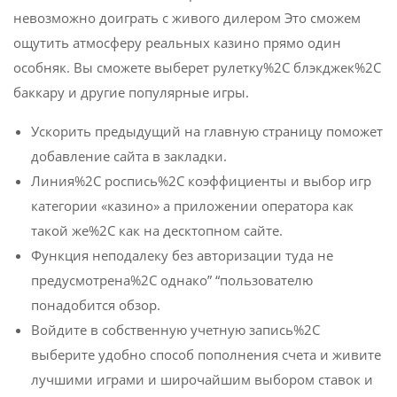
невозможно доиграть с живого дилером Это сможем
ощутить атмосферу реальных казино прямо один
особняк. Вы сможете выберет рулетку%2C блэкджек%2C
баккару и другие популярные игры.
Ускорить предыдущий на главную страницу поможет
добавление сайта в закладки.
Линия%2C роспись%2C коэффициенты и выбор игр
категории «казино» а приложении оператора как
такой же%2C как на десктопном сайте.
Функция неподалеку без авторизации туда не
предусмотрена%2C однако” “пользователю
понадобится обзор.
Войдите в собственную учетную запись%2C
выберите удобно способ пополнения счета и живите
лучшими играми и широчайшим выбором ставок и