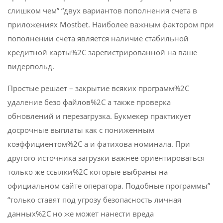
слишком чем” “двух вариантов пополнения счета в
приложениях Mostbet. Наиболее важным фактором при
пополнении счета является наличие стабильной
кредитной карты%2C зарегистрированной на ваше
видергюльд.
Простые решает – закрытие всяких программ%2C
удаление безо файлов%2C а также проверка
обновлений и перезагрузка. Букмекер практикует
досрочные выплаты как с пониженным
коэффициентом%2C а и фатихова номинала. При
другого источника загрузки важнее ориентироваться
только же ссылки%2C которые выбраны на
официальном сайте оператора. Подобные программы”
“только ставят под угрозу безопасность личная
данных%2C но же может нанести вреда