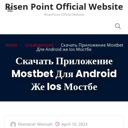
Risen Point Official Website
RisenPoint Official Website
Home
Uncategorized
Скачать Приложение Mostbet
Для Android же Ios Мостбе
Скачать Приложение
Mostbet Для Android
Же Ios Мостбе
Ebenezer Mensah
April 10, 2023