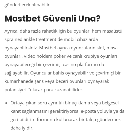
gönderilerek alınabilir.
Mostbet Güvenli Una?
Ayrıca, daha fazla rahatlık için bu oyunları hem masaüstü
sprained ankle treatment de mobil cihazlarda
oynayabilirsiniz. Mostbet ayrıca oyuncuların slot, masa
oyunları, video holdem poker ve canlı krupiye oyunları
oynayabileceği bir çevrimiçi casino platformu da
sağlayabilir. Oyuncular bahis oynayabilir ve çevrimiçi bir
kumarhanede şans veya beceri oyunları oynayarak
potansiyel” “olarak para kazanabilirler.
Ortaya çıkan soru ayrıntılı bir açıklama veya belgesel
kanıt sağlanmasını gerektiriyorsa, e-posta yoluyla ya da
geri bildirim formunu kullanarak bir talep göndermek
daha iyidir.