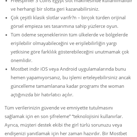
Freespinler 3 Coins Egypt slot makinesinde kullanılmalıdır
ve herhangi bir slotta geri kazanabilirsiniz.
Çok çeşitli klasik slotlar varifr?n – birçok türden orijinal
görsel empieza ses tasarımına sahip yüzlerce oyun.
Tüm ödeme seçeneklerinin tüm ülkelerde ve bölgelerde
erişilebilir olmayabileceğini ve erişilebilirliğin yargı
yetkisine göre farklılık gösterebileceğini unutmamak çok
önemlidir.
Mostbet indir iOS veya Android uygulamalarında bunu
hemen yapamıyorsanız, bu işlemi erteleyebilirsiniz ancak
güncelleme tamamlanana kadar programı the woman
açtığınızda bir hatırlatıcı açılır.
Tüm verilerinizin güvende ve emniyette tutulmasını
sağlamak için en son şifreleme” “teknolojisini kullanırlar.
Ayrıca, müşteri destek ekibi the girl türlü sorunuzu veya
endişenizi yanıtlamak için her zaman hazırdır. Bir Mostbet