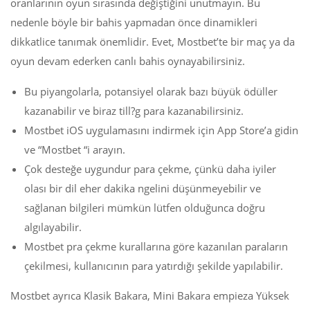
oranlarının oyun sırasında değiştiğini unutmayın. Bu
nedenle böyle bir bahis yapmadan önce dinamikleri
dikkatlice tanımak önemlidir. Evet, Mostbet’te bir maç ya da
oyun devam ederken canlı bahis oynayabilirsiniz.
Bu piyangolarla, potansiyel olarak bazı büyük ödüller
kazanabilir ve biraz till?g para kazanabilirsiniz.
Mostbet iOS uygulamasını indirmek için App Store’a gidin
ve “Mostbet “i arayın.
Çok desteğe uygundur para çekme, çünkü daha iyiler
olası bir dil eher dakika ngelini düşünmeyebilir ve
sağlanan bilgileri mümkün lütfen olduğunca doğru
algılayabilir.
Mostbet pra çekme kurallarına göre kazanılan paraların
çekilmesi, kullanıcının para yatırdığı şekilde yapılabilir.
Mostbet ayrıca Klasik Bakara, Mini Bakara empieza Yüksek