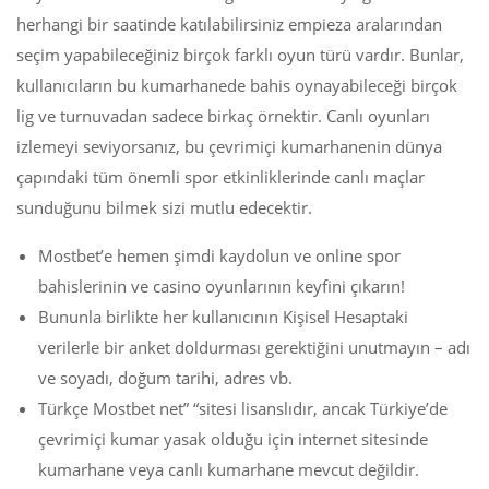
herhangi bir saatinde katılabilirsiniz empieza aralarından
seçim yapabileceğiniz birçok farklı oyun türü vardır. Bunlar,
kullanıcıların bu kumarhanede bahis oynayabileceği birçok
lig ve turnuvadan sadece birkaç örnektir. Canlı oyunları
izlemeyi seviyorsanız, bu çevrimiçi kumarhanenin dünya
çapındaki tüm önemli spor etkinliklerinde canlı maçlar
sunduğunu bilmek sizi mutlu edecektir.
Mostbet’e hemen şimdi kaydolun ve online spor
bahislerinin ve casino oyunlarının keyfini çıkarın!
Bununla birlikte her kullanıcının Kişisel Hesaptaki
verilerle bir anket doldurması gerektiğini unutmayın – adı
ve soyadı, doğum tarihi, adres vb.
Türkçe Mostbet net” “sitesi lisanslıdır, ancak Türkiye’de
çevrimiçi kumar yasak olduğu için internet sitesinde
kumarhane veya canlı kumarhane mevcut değildir.