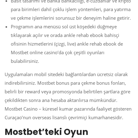
Basit tasarımı ve banka bankacılığı, e-cüzdanlar ve kripto
para birimleri dahil çoklu işlem yöntemleri, para yatırma
ve çekme işlemlerini sorunsuz bir deneyim haline getirir.
Programın ana menüsü sol üst köşedeki düğmeye
tıklayarak açılır ve orada ankle rehab ebook bahisçi
ofisinin hizmetlerini (çizgi, live) ankle rehab ebook de
Mostbet online casino’da çok çeşitli oyunları
bulabilirsiniz.
Uygulamaları mobil sitedeki bağlantılardan ücretsiz olarak
indirebilirsiniz. Mostbet bonus para çekme bonus fonları,
belirli bir reward veya promosyonda belirtilen şartlara göre
çekildikten sonra ana hesaba aktarılırsa mümkündür.
Mostbet Casino – küresel kumar pazarında faaliyet gösteren
Curaçao’nun overseas lisanslı çevrimiçi kumarhanesidir.
Mostbet’teki Oyun