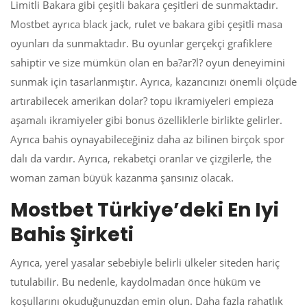
Limitli Bakara gibi çeşitli bakara çeşitleri de sunmaktadır.
Mostbet ayrıca black jack, rulet ve bakara gibi çeşitli masa
oyunları da sunmaktadır. Bu oyunlar gerçekçi grafiklere
sahiptir ve size mümkün olan en ba?ar?l? oyun deneyimini
sunmak için tasarlanmıştır. Ayrıca, kazancınızı önemli ölçüde
artırabilecek amerikan dolar? topu ikramiyeleri empieza
aşamalı ikramiyeler gibi bonus özelliklerle birlikte gelirler.
Ayrıca bahis oynayabileceğiniz daha az bilinen birçok spor
dalı da vardır. Ayrıca, rekabetçi oranlar ve çizgilerle, the
woman zaman büyük kazanma şansınız olacak.
Mostbet Türkiye’deki En Iyi
Bahis Şirketi
Ayrıca, yerel yasalar sebebiyle belirli ülkeler siteden hariç
tutulabilir. Bu nedenle, kaydolmadan önce hüküm ve
koşullarını okuduğunuzdan emin olun. Daha fazla rahatlık