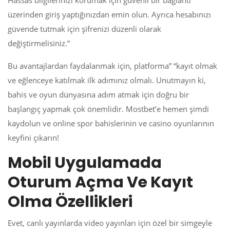
Hassas bilgilerinizi korumak için güvenli bir bağlantı
üzerinden giriş yaptığınızdan emin olun. Ayrıca hesabınızı
güvende tutmak için şifrenizi düzenli olarak
değiştirmelisiniz.”
Bu avantajlardan faydalanmak için, platforma” “kayıt olmak
ve eğlenceye katılmak ilk adımınız olmalı. Unutmayın ki,
bahis ve oyun dünyasına adım atmak için doğru bir
başlangıç yapmak çok önemlidir. Mostbet’e hemen şimdi
kaydolun ve online spor bahislerinin ve casino oyunlarının
keyfini çıkarın!
Mobil Uygulamada
Oturum Açma Ve Kayıt
Olma Özellikleri
Evet, canlı yayınlarda video yayınları için özel bir simgeyle