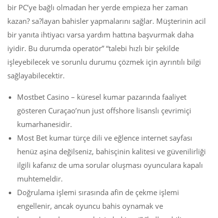
bir PC’ye bağlı olmadan her yerde empieza her zaman
kazan? sa?layan bahisler yapmalarını sağlar. Müşterinin acil
bir yanıta ihtiyacı varsa yardım hattına başvurmak daha
iyidir. Bu durumda operatör” “talebi hızlı bir şekilde
işleyebilecek ve sorunlu durumu çözmek için ayrıntılı bilgi
sağlayabilecektir.
Mostbet Casino – küresel kumar pazarında faaliyet
gösteren Curaçao’nun just offshore lisanslı çevrimiçi
kumarhanesidir.
Most Bet kumar türçe dili ve eğlence internet sayfası
henüz aşina değilseniz, bahisçinin kalitesi ve güvenilirliği
ilgili kafanız de uma sorular oluşması oyunculara kapalı
muhtemeldir.
Doğrulama işlemi sırasında afin de çekme işlemi
engellenir, ancak oyuncu bahis oynamak ve