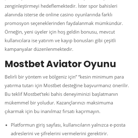
zenginleştirmeyi hedeflemektedir. İster spor bahisleri
alanında isterse de online casino oyunlarında farklı
promosyon seçeneklerinden faydalanmak mümkündür.
Örneğin, yeni üyeler için hoş geldin bonusu, mevcut
kullanıcılara ise yatırım ve kayıp bonusları gibi çeşitli
kampanyalar düzenlenmektedir.
Mostbet Aviator Oyunu
Belirli bir yöntem ve bölgeniz için” “kesin minimum para
yatırma tutarı için Mostbet desteğine başvurmanız önerilir.
Bu teklif Mostbet’teki bahis deneyiminizi başlatmanın
mükemmel bir yoludur. Kazançlarınızı maksimuma
çıkarmak için bu inanılmaz fırsatı kaçırmayın.
Platformun giriş sayfası, kullanıcıların yalnızca e-posta
adreslerini ve şifrelerini vermelerini gerektirir.