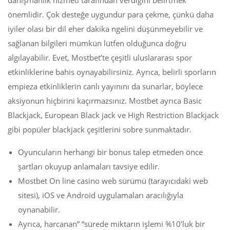
danışmanlık hizmeti tarafından verdiğini belirtmek
önemlidir. Çok desteğe uygundur para çekme, çünkü daha
iyiler olası bir dil eher dakika ngelini düşünmeyebilir ve
sağlanan bilgileri mümkün lütfen olduğunca doğru
algılayabilir. Evet, Mostbet’te çeşitli uluslararası spor
etkinliklerine bahis oynayabilirsiniz. Ayrıca, belirli sporların
empieza etkinliklerin canlı yayınını da sunarlar, böylece
aksiyonun hiçbirini kaçırmazsınız. Mostbet ayrıca Basic
Blackjack, European Black jack ve High Restriction Blackjack
gibi popüler blackjack çeşitlerini sobre sunmaktadır.
Oyuncuların herhangi bir bonus talep etmeden önce
şartları okuyup anlamaları tavsiye edilir.
Mostbet On line casino web sürümü (tarayıcıdaki web
sitesi), iOS ve Android uygulamaları aracılığıyla
oynanabilir.
Ayrıca, harcanan” “sürede miktarın işlemi %10’luk bir