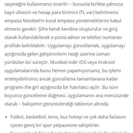
seçeneğini kullanmanız önerilir – bununla birlikte yalnızca
kayıt ülkesini ve hesap para birimini (TL var) belirtmeniz
empieza Mostbet’in kural empieza yönetmeliklerini kabul
etmeniz gerekir. Şifre kendi kendine oluşturulur ve giriş
olarak kullanılabilecek e-posta adresi ve telefon numarası
profilde belirtilebilir. Uygulamayı güncellemek, uygulamayı
açtığınızda gelen geliştiricilerin isteği üzerine zaman
yürütülen bir süreçtir. Mostbet indir iOS veya Android
uygulamalarında bunu hemen yapamıyorsanız, bu işlemi
erteleyebilirsiniz ancak güncelleme tamamlanana kadar
programı the girl açtığınızda bir hatırlatıcı açılır. Bu süre
boyunca güncelleme düğmesi, uygulamanın ana menüsünde
olacak – bakiyenin görüntülendiği tablonun altında.
Futbol, ​​basketbol, ​​tenis, buz hokeyi ve çok daha fazlasını
içeren geniş bir spor yelpazesine sahiptirler.