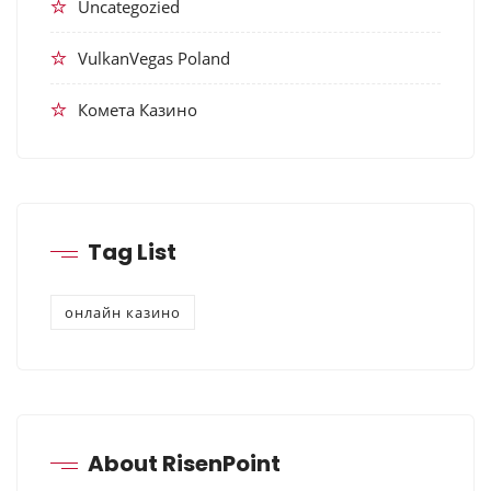
Uncategozied
VulkanVegas Poland
Комета Казино
Tag List
онлайн казино
About RisenPoint